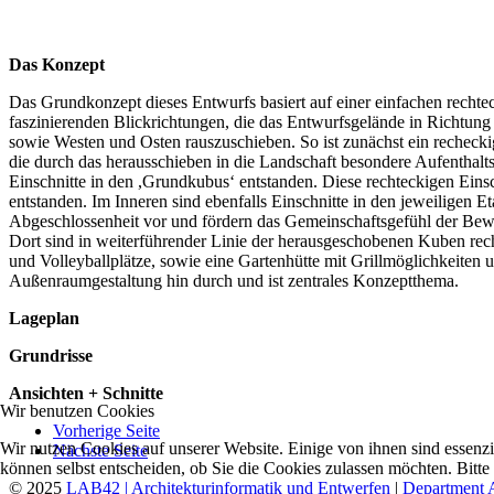
Das Konzept
Das Grundkonzept dieses Entwurfs basiert auf einer einfachen rechte
faszinierenden Blickrichtungen, die das Entwurfsgelände in Richtun
sowie Westen und Osten rauszuschieben. So ist zunächst ein rechec
die durch das herausschieben in die Landschaft besondere Aufenthalts
Einschnitte in den ,Grundkubus‘ entstanden. Diese rechteckigen Einsc
entstanden. Im Inneren sind ebenfalls Einschnitte in den jeweilige
Abgeschlossenheit vor und fördern das Gemeinschaftsgefühl der Bew
Dort sind in weiterführender Linie der herausgeschobenen Kuben rec
und Volleyballplätze, sowie eine Gartenhütte mit Grillmöglichkeiten
Außenraumgestaltung hin durch und ist zentrales Konzeptthema.
Lageplan
Grundrisse
Ansichten + Schnitte
Wir benutzen Cookies
Vorherige Seite
Wir nutzen Cookies auf unserer Website. Einige von ihnen sind essenzi
Nächste Seite
können selbst entscheiden, ob Sie die Cookies zulassen möchten. Bitte
© 2025
LAB42 | Architekturinformatik und Entwerfen
|
Department A