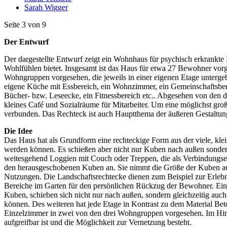
Sarah Wigger
Seite 3 von 9
Der Entwurf
Der dargestellte Entwurf zeigt ein Wohnhaus für psychisch erkrankt
Wohlfühlen bietet. Insgesamt ist das Haus für etwa 27 Bewohner vorge
Wohngruppen vorgesehen, die jeweils in einer eigenen Etage unterg
eigene Küche mit Essbereich, ein Wohnzimmer, ein Gemeinschaftsber
Bücher- bzw. Leseecke, ein Fitnessbereich etc.. Abgesehen von den d
kleines Café und Sozialräume für Mitarbeiter. Um eine möglichst gr
verbunden. Das Rechteck ist auch Hauptthema der äußeren Gestaltun
Die Idee
Das Haus hat als Grundform eine rechteckige Form aus der viele, kle
werden können. Es schießen aber nicht nur Kuben nach außen sondern
weitesgehend Loggien mit Couch oder Treppen, die als Verbindungsel
den herausgeschobenen Kuben an. Sie nimmt die Größe der Kuben auf 
Nutzungen. Die Landschaftsrechtecke dienen zum Beispiel zur Erlebn
Bereiche im Garten für den persönlichen Rückzug der Bewohner. Ein Gr
Kuben, schieben sich nicht nur nach außen, sondern gleichzeitig auc
können. Des weiteren hat jede Etage in Kontrast zu dem Material Be
Einzelzimmer in zwei von den drei Wohngruppen vorgesehen. Im Hinbl
aufgreifbar ist und die Möglichkeit zur Vernetzung besteht.