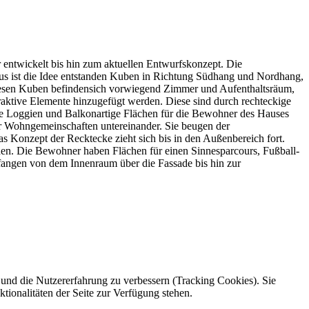
r entwickelt bis hin zum aktuellen Entwurfskonzept. Die
aus ist die Idee entstanden Kuben in Richtung Südhang und Nordhang,
diesen Kuben befindensich vorwiegend Zimmer und Aufenthaltsräum,
traktive Elemente hinzugefügt werden. Diese sind durch rechteckige
nige Loggien und Balkonartige Flächen für die Bewohner des Hauses
er Wohngemeinschaften untereinander. Sie beugen der
Konzept der Recktecke zieht sich bis in den Außenbereich fort.
den. Die Bewohner haben Flächen für einen Sinnesparcours, Fußball-
efangen von dem Innenraum über die Fassade bis hin zur
e und die Nutzererfahrung zu verbessern (Tracking Cookies). Sie
tionalitäten der Seite zur Verfügung stehen.