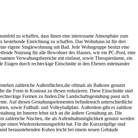
umfeld zu schaffen, dass ihnen eine interessante Atmosphäre zum
ts bestehende Einrichtung zu schaffen. Das Wohnhaus ist für drei
eine eigene Singlewohnung mit Bad. Jede Wohngruppe besitzt eine
ifende Nutzung für alle Bewohner des Hauses, wie ein PC-Pool, eine
esamten Verwaltungsbereiche mit einfasst, sowie Therapieräume, ein
e Etagen durch rechteckige Einschnitte in den Ebenen miteinander
tstehen zahlreiche Außenflächen,die oftmals als Balkone genutzt
 die Form in Kontrast zu diesen reduzieren. Diese Einschnitte sind
echteckige Formen zu finden.Die Landschaftsgestaltung passt sich
nte. Auf diesen Gestaltungselementen befindensich unterschiedliche
ten, sowie Fußball- und Volleyballplatz. Außerdem gibt es zahllose
taltung im Inneren lehnt sich an die äußere Gestaltung an. Die
m zahlreiche Nischen, die als Aufenthaltsmöglichkeit genutzt werden
pe einen Wiedererkennungsefekt hat. Für die Kurzzeitpflge sind
e und herausstehenden Kuben leicht bei einem neuen Gebäude