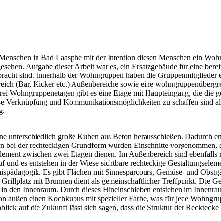
e Menschen in Bad Laasphe mit der Intention diesen Menschen ein Wohn
sehen. Aufgabe dieser Arbeit war es, ein Ersatzgebäude für eine berei
ebracht sind. Innerhalb der Wohngruppen haben die Gruppenmitglieder 
eich (Bar, Kicker etc.) Außenbereiche sowie eine wohngruppenübergre
rei Wohngruppenetagen gibt es eine Etage mit Haupteingang, die die g
oße Verknüpfung und Kommunikationsmöglichkeiten zu schaffen sind all
g.
ine unterschiedlich große Kuben aus Beton herausschießen. Dadurch en
 bei der rechteckigen Grundform wurden Einschnitte vorgenommen, die
ement zwischen zwei Etagen dienen. Im Außenbereich sind ebenfalls r
und es entstehen in der Wiese sichtbare rechteckige Gestaltungseleme
ispädagogik. Es gibt Flächen mit Sinnesparcours, Gemüse- und Obstgär
illplatz mit Brunnen dient als gemeinschaftlicher Treffpunkt. Die Ges
h in den Innenraum. Durch dieses Hineinschieben entstehen im Innenrau
ton außen einen Kochkubus mit spezieller Farbe, was für jede Wohngrup
ick auf die Zukunft lässt sich sagen, dass die Struktur der Reckteck