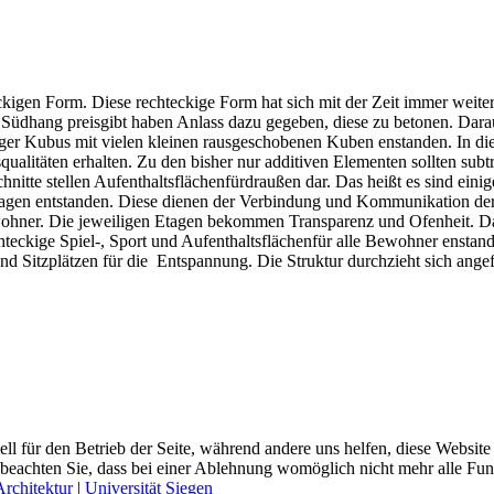
ckigen Form. Diese rechteckige Form hat sich mit der Zeit immer weite
g Südhang preisgibt haben Anlass dazu gegeben, diese zu betonen. Dar
kiger Kubus mit vielen kleinen rausgeschobenen Kuben enstanden. In 
qualitäten erhalten. Zu den bisher nur additiven Elementen sollten sub
hnitte stellen Aufenthaltsflächenfürdraußen dar. Das heißt es sind ei
n Etagen entstanden. Diese dienen der Verbindung und Kommunikation d
ohner. Die jeweiligen Etagen bekommen Transparenz und Ofenheit. Das 
hteckige Spiel-, Sport und Aufenthaltsflächenfür alle Bewohner enstan
 und Sitzplätzen für die Entspannung. Die Struktur durchzieht sich ang
ell für den Betrieb der Seite, während andere uns helfen, diese Websit
 beachten Sie, dass bei einer Ablehnung womöglich nicht mehr alle Funk
rchitektur
|
Universität Siegen