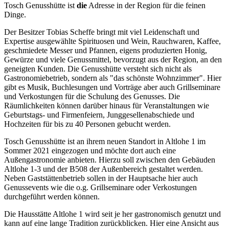
Tosch Genusshütte ist
die
Adresse in der Region für die feinen
Dinge.
Der Besitzer Tobias Scheffe bringt mit viel Leidenschaft und
Expertise ausgewählte Spirituosen und Wein, Rauchwaren, Kaffee,
geschmiedete Messer und Pfannen, eigens produzierten Honig,
Gewürze und viele Genussmittel, bevorzugt aus der Region, an den
geneigten Kunden. Die Genusshütte versteht sich nicht als
Gastronomiebetrieb, sondern als "das schönste Wohnzimmer". Hier
gibt es Musik, Buchlesungen und Vorträge aber auch Grillseminare
und Verkostungen für die Schulung des Genusses. Die
Räumlichkeiten können darüber hinaus für Veranstaltungen wie
Geburtstags- und Firmenfeiern, Junggesellenabschiede und
Hochzeiten für bis zu 40 Personen gebucht werden.
Tosch Genusshütte ist an ihrem neuen Standort in Altlohe 1 im
Sommer 2021 eingezogen und möchte dort auch eine
Außengastronomie anbieten. Hierzu soll zwischen den Gebäuden
Altlohe 1-3 und der B508 der Außenbereich gestaltet werden.
Neben Gaststättenbetrieb sollen in der Hauptsache hier auch
Genussevents wie die o.g. Grillseminare oder Verkostungen
durchgeführt werden können.
Die Hausstätte Altlohe 1 wird seit je her gastronomisch genutzt und
kann auf eine lange Tradition zurückblicken. Hier eine Ansicht aus