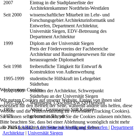
2007
Eintrag in die Stadtplanerliste der
Architektenkammer Nordrhein-Westfalen
Seit 2000
wissenschaftlicher Mitarbeit im Lehr- und
Forschungsgebiet Architekturinformatik und
Entwerfen, Department Architektur,
Universität Siegen, EDV-Betreuung des
Department Architektur
1999
Diplom an der Universität Siegen
Preis der Fördervereins der Fachbereiche
Architektur und Bauingenieurwesen für eine
herausragende Diplomarbeit
Seit 1998
freiberufliche Tätigkeit für Entwurf &
Konstruktion von Außenwerbung
1995-1999
studentische Hilfskraft im Lehrgebiet
Städtebau
Wir benutzen Cookies
1992-1999
Studium der Architektur, Schwerpunkt
Städtebau an der Universität Siegen
Wir nutzen Cookies auf unserer Website. Einige von ihnen sind
1991-1992
Wehrdienst 3.NschBtl.SW320 Herborn
essenziell für den Betrieb der Seite, während andere uns helfen, diese
1991
Abitur - Gymnasium Stift Keppel
Website und die Nutzererfahrung zu verbessern (Tracking Cookies).
1971
geboren in Rheydt
Sie können selbst entscheiden, ob Sie die Cookies zulassen möchten.
Bitte beachten Sie, dass bei einer Ablehnung womöglich nicht mehr
© 2025
LAB42 | Architekturinformatik und Entwerfen
|
Department
alle Funktionalitäten der Seite zur Verfügung stehen.
Architektur
|
Universität Siegen